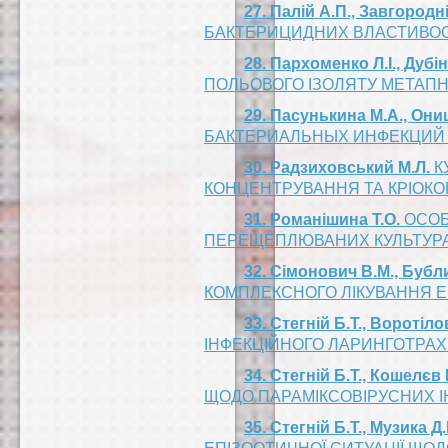
27. Палій А.П., Завгородні
БАКТЕРИЦИДНИХ ВЛАСТИВОСТ
28. Пархоменко Л.І., Дубін
ПОЛЬОВОГО ІЗОЛЯТУ МЕТАПН
29. Пасунькина М.А., Они
БАКТЕРИАЛЬНЫХ ИНФЕКЦИЙ 
30. Радзиховський М.Л.
К
КОНЦЕНТРУВАННЯ ТА КРІОКО
31. Романішина Т.О.
ОСОБ
ПЕРЕЩЕПЛЮВАНИХ КУЛЬТУРА
32. Сімонович В.М., Бубли
КОМПЛЕКСНОГО ЛІКУВАННЯ Е
33. Стегній Б.Т., Воротіло
ІНФЕКЦІЙНОГО ЛАРИНГОТРАХЕ
34. Стегній Б.Т., Кошелєв
ЩОДО ПАРАМІКСОВІРУСНИХ ІН
35. Стегній Б.Т., Музика Д