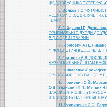
ЩОДО ЗБУДНИКА ТУБЕРКУЛЬ
5. Волков Т.О.
ЧУТЛИВІСТ
РОДУ CANDIDA, ВИЛУЧЕНИХ 
ТВАРИН
6. Гайдучок І.Г., Джораєва
ОРИГІНАЛЬНІ ПІДХОДИ ДО УД
ВІД ЛЮДЕЙ І ТВАРИН
7. Герілович А.П., Лимансь
ФІЛОГЕНЕТИЧНІ ДОСЛІДЖЕНН
8. Гнатенко А.В.
ДОСЛІДЖ
БЕЗКАПСУЛЬНИЙ ШТАМ BACIL
9. Гончаренко-Прокоф’єв
БРУЦЕЛАОВІСНОЇ ПАНЕЛІ У РІД
10. Гриневич О.Й., Марков
О.В., Зданєвич П.П., М’ягких Н.
ЗАРАЖЕННЯ ОВЕЦЬ ВІРУСОМ 
ВПЛИВАЮТЬ НА ПЕРЕБІГ ВІР
11. Гужвинська С.О., Гадз