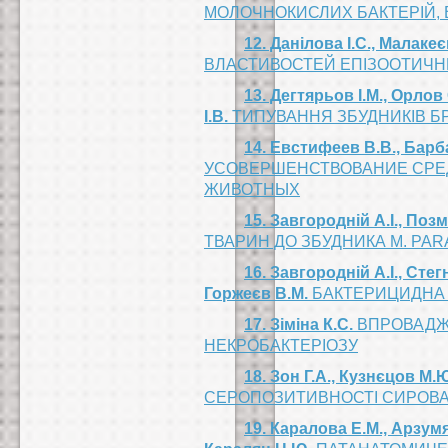
МОЛОЧНОКИСЛИХ БАКТЕРІЙ, 
12. Данілова І.С., Малакеєв
ВЛАСТИВОСТЕЙ ЕПІЗООТИЧНИ
13. Дегтярьов І.М., Орлов
І.В.
ТИПУВАННЯ ЗБУДНИКІВ Б
14. Евстифеев В.В., Барб
УСОВЕРШЕНСТВОВАНИЕ СРЕ
ЖИВОТНЫХ
15. Завгородній А.І., Позм
ТВАРИН ДО ЗБУДНИКА M. PA
16. Завгородній А.І., Стег
Горжеєв В.М.
БАКТЕРИЦИДНА Д
17. Зіміна К.С.
ВПРОВАДЖЕ
НЕКРОБАКТЕРІОЗУ
18. Зон Г.А., Кузнєцов М.
СЕРОПОЗИТИВНОСТІ СИРОВА
19. Каралова Е.М., Арзумя