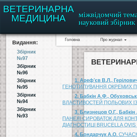
ВЕТЕРИНАРНА
міжвідомчий тем
МЕДИЦИНА
науковий збірник
Головна
Про журнал
Видання:
Збірник
№97
ВЕТЕРИНАРН
Збірник
№96
1. Ареф’єв В.Л., Герілови
Збірник
ГЕНОТИПУВАННЯ ОКРЕМИХ П
№95
Збірник
2. Бабкін А.Ф., Обуховська
№94
ВЛАСТИВОСТЕЙ ПОЛЬОВИХ ІЗ
Збірник
3. Близнецов О.Г., Бабкін 
№93
ПАНЕЛІ СИРОВАТОК ДЛЯ КОНТР
ДІАГНОСТИЦІ BRUCELLA OVIS 
4. Бондарчук А.О.
СУЧАСН