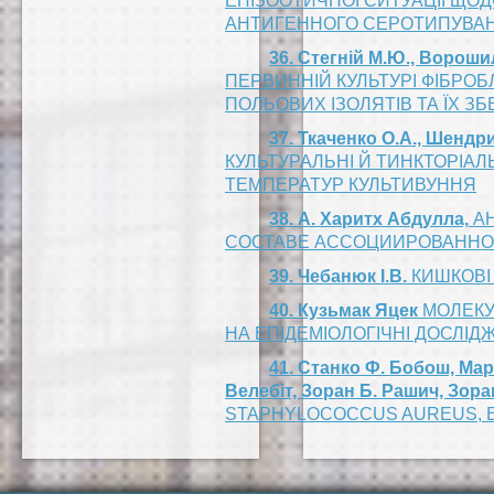
ЕПІЗООТИЧНОЇ СИТУАЦІЇ ЩОД
АНТИГЕННОГО СЕРОТИПУВАН
36. Стегній М.Ю., Ворошил
ПЕРВИННІЙ КУЛЬТУРІ ФІБРОБ
ПОЛЬОВИХ ІЗОЛЯТІВ ТА ЇХ ЗБ
37. Ткаченко О.А., Шендрик
КУЛЬТУРАЛЬНІ Й ТИНКТОРІАЛ
ТЕМПЕРАТУР КУЛЬТИВУННЯ
38. А. Харитх Абдулла,
АН
СОСТАВЕ АССОЦИИРОВАННО
39. Чебанюк І.В.
КИШКОВІ
40. Кузьмак Яцек
МОЛЕКУЛ
НА ЕПІДЕМІОЛОГІЧНІ ДОСЛІ
41. Станко Ф. Бобош, Марі
Велебіт, Зоран Б. Рашич, Зор
STAPHYLOCOCCUS AUREUS, ЕК