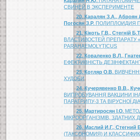
Каралян Н.Ю.
ПАТАНАТОМИЧЕ
СВИНЕЙ В ЭКСПЕРИМЕНТЕ
20. Каралян З.А., Аброян 
Погосян З.Р.
ПОЛИПЛОИДИЯ П
21. Кікоть Г.В., Стегній Б.
ВЛАСТИВОСТЕЙ ПРЕПАРАТУ «
PARAHAEMOLYTICUS
22. Коваленко В.Л., Гнате
ЕФЕКТИВНІСТЬ ДЕЗІНФЕКТАНТ
23. Котляр О.В.
ВИВЧЕННЯ
ХУДОБИ
24. Кучерявенко В.В., Куч
ВИПРОБУВАННЯ ВАКЦИНИ ІНА
ПАРАГРИПУ-3 ТА ВІРУСНОЇ ДІ
25. Мартиросян І.О.
МЕТОД
МІКРООРГАНІЗМІВ, ЗДАТНИХ 
26. Маслий И.Г., Стегний Б
(ТАКСОНОМИЯ) И КЛАССИФИК