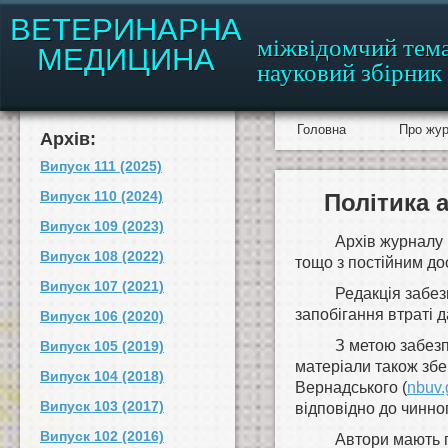
ВЕТЕРИНАРНА
міжвідомчий тем
МЕДИЦИНА
науковий збірник
Головна
Про жу
Архів:
Випуск 111 (2025)
Випуск 110 (2024)
Політика 
Випуск 109 (2023)
Архів журналу м
Випуск 108 (2022)
тощо з постійним до
Випуск 107 (2021)
Редакція забез
запобігання втраті д
Випуск 106 (2020)
З метою забез
Випуск 105 (2019)
матеріали також збер
Випуск 104 (2018)
Вернадського (
nbuv.
Випуск 103 (2017)
відповідно до чинно
Випуск 102 (2016)
Автори мають п