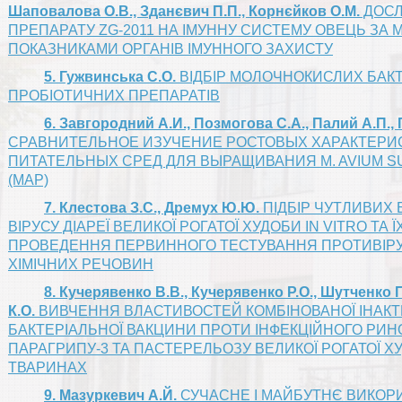
Шаповалова О.В., Зданєвич П.П., Корнєйков О.М.
ДОСЛ
ПРЕПАРАТУ ZG-2011 НА ІМУННУ СИСТЕМУ ОВЕЦЬ ЗА
ПОКАЗНИКАМИ ОРГАНІВ ІМУННОГО ЗАХИСТУ
5. Гужвинська С.О.
ВІДБІР МОЛОЧНОКИСЛИХ БАК
ПРОБІОТИЧНИХ ПРЕПАРАТІВ
6. Завгородний А.И., Позмогова С.А., Палий А.П.,
СРАВНИТЕЛЬНОЕ ИЗУЧЕНИЕ РОСТОВЫХ ХАРАКТЕРИ
ПИТАТЕЛЬНЫХ СРЕД ДЛЯ ВЫРАЩИВАНИЯ M. AVIUM S
(МАР)
7. Клестова З.С., Дремух Ю.Ю.
ПІДБІР ЧУТЛИВИХ 
ВІРУСУ ДІАРЕЇ ВЕЛИКОЇ РОГАТОЇ ХУДОБИ IN VITRO ТА 
ПРОВЕДЕННЯ ПЕРВИННОГО ТЕСТУВАННЯ ПРОТИВІР
ХІМІЧНИХ РЕЧОВИН
8. Кучерявенко В.В., Кучерявенко Р.О., Шутченко П
К.О.
ВИВЧЕННЯ ВЛАСТИВОСТЕЙ КОМБІНОВАНОЇ ІНАКТИ
БАКТЕРІАЛЬНОЇ ВАКЦИНИ ПРОТИ ІНФЕКЦІЙНОГО РИНОТ
ПАРАГРИПУ-3 ТА ПАСТЕРЕЛЬОЗУ ВЕЛИКОЇ РОГАТОЇ 
ТВАРИНАХ
9. Мазуркевич А.Й.
СУЧАСНЕ І МАЙБУТНЄ ВИКОР