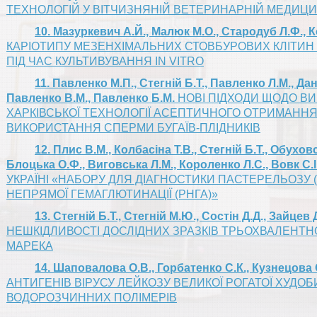
ТЕХНОЛОГІЙ У ВІТЧИЗНЯНІЙ ВЕТЕРИНАРНІЙ МЕДИЦИ
10. Мазуркевич А.Й., Малюк М.О., Стародуб Л.Ф., 
КАРІОТИПУ МЕЗЕНХІМАЛЬНИХ СТОВБУРОВИХ КЛІТИН
ПІД ЧАС КУЛЬТИВУВАННЯ IN VITRO
11. Павленко М.П., Стегній Б.Т., Павленко Л.М., Дані
Павленко В.М., Павленко Б.М.
НОВІ ПІДХОДИ ЩОДО В
ХАРКІВСЬКОЇ ТЕХНОЛОГІЇ АСЕПТИЧНОГО ОТРИМАННЯ
ВИКОРИСТАННЯ СПЕРМИ БУГАЇВ-ПЛІДНИКІВ
12. Плис В.М., Колбасіна Т.В., Стегній Б.Т., Обухов
Блоцька О.Ф., Виговська Л.М., Короленко Л.С., Вовк С.І
УКРАЇНІ «НАБОРУ ДЛЯ ДІАГНОСТИКИ ПАСТЕРЕЛЬОЗУ (
НЕПРЯМОЇ ГЕМАГЛЮТИНАЦІЇ (РНГА)»
13. Стегній Б.Т., Стегній М.Ю., Состін Д.Д., Зайцев 
НЕШКІДЛИВОСТІ ДОСЛІДНИХ ЗРАЗКІВ ТРЬОХВАЛЕНТН
МАРЕКА
14. Шаповалова О.В., Горбатенко С.К., Кузнецова О
АНТИГЕНІВ ВІРУСУ ЛЕЙКОЗУ ВЕЛИКОЇ РОГАТОЇ ХУДОБ
ВОДОРОЗЧИННИХ ПОЛІМЕРІВ