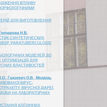
ІДЖЕННЯ ВПЛИВУ
 МОРФОЛОГІЧНИМИ
ТЕРІЙ ДЛЯ ВИГОТОВЛЕННЯ
 Гончарова Н.В.
СТИК СИНТЕТИЧЕСКИХ
UBSP. PARATUBERCULOSIS
БІОЛОГІЧНИХ МОДЕЛЕЙ ДО
ЇХ ОПТИМІЗАЦІЯ ДЛЯ
УСНИХ ВЛАСТИВОСТЕЙ
.О., Гадзевич О.В., Медвідь
ВОВАНОЇ ВІРУС-
РАХЕЇТУ, ВІРУСНОЇ ДІАРЕЇ,
ХУДОБИ НА ЛАБОРАТОРНИХ
ИСТАННЯ КЛІТИННИХ