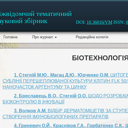
іжвідомчий тематичний
ауковий збірник
DOI:
10.36016/VM
ISSN:
0
Головна
Про журнал
Редакційна колегія
БІОТЕХНОЛОГІ
1. Стегній М.Ю., Магац Д.Ю., Юрченко О.М.
ЦИТОГЕ
СУБЛІНІЇ ПЕРЕЩЕПЛЮВАНОЇ КУЛЬТУРИ КЛІТИН FLK 50
НАНОЧАСТОК АРГЕНТУМУ ТА ЦИНКУ
2. Бреславець В.О., Стегній О.О.
ЩОДО РОЗРОБКИ 
БІОКОНТРОЛЮ В ІНКУБАЦІЇ
3. Волков А.М.
ВІДБІР ДЕРМАТОМІЦЕТІВ ЗА СТУП
СТВОРЕННЯ ІМУНОБІОЛОГІЧНИХ ПРЕПАРАТІВ
4. Гриневич О.Й., Красніков Г.А., Горбатенко С.К., 