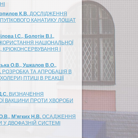
НІ
Копилов К.В.
ДОСЛІДЖЕННЯ
 ПУПКОВОГО КАНАТИКУ ЛОШАТ
лова І.С., Болотін В.І.,
ИКОРИСТАННЯ НАЦІОНАЛЬНОЇ
, КРІОКОНСЕРВУВАННЯ І
ська О.В., Ушкалов В.О.,
.
РОЗРОБКА ТА АПРОБАЦІЯ В
ХОЛЕРИ) ПТИЦІ В РЕАКЦІЇ
Д.С.
ВИЗНАЧЕННЯ
ОЇ ВАКЦИНИ ПРОТИ ХВОРОБИ
.В., М’ягких Н.В.
ОСАДЖЕННЯ
И У ДВОФАЗНІЙ СИСТЕМІ