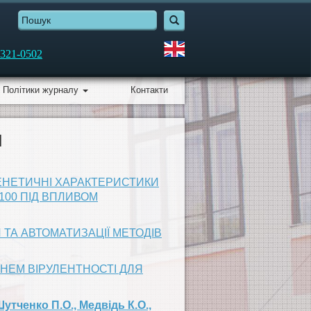
321-0502
Політики журналу
Контакти
Я
НЕТИЧНІ ХАРАКТЕРИСТИКИ
/100 ПІД ВПЛИВОМ
ТА АВТОМАТИЗАЦІЇ МЕТОДІВ
ЕНЕМ ВІРУЛЕНТНОСТІ ДЛЯ
Шутченко П.О., Медвідь К.О.,