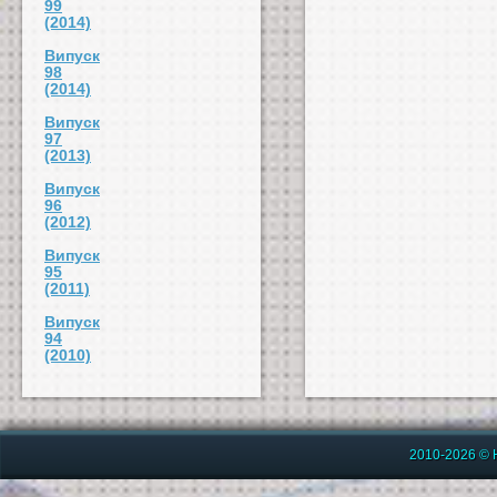
99
(2014)
Випуск
98
(2014)
Випуск
97
(2013)
Випуск
96
(2012)
Випуск
95
(2011)
Випуск
94
(2010)
2010-2026 © 