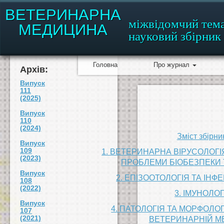
ВЕТЕРИНАРНА
міжвідомчий тем
МЕДИЦИНА
науковий збірник
Головна
Про журнал
Архів:
Випуск
111
(2025)
Випуск
110
(2024)
Зміст збірни
Випуск
109
1. ВЕТЕРИНАРНА ВІРУСОЛОГІЯ
(2023)
ПРОБЛЕМИ БІОБЕЗПЕКИ 
Випуск
2. ЕПІЗООТОЛОГІЯ ТА ІНФ
108
(2022)
3. ІМУНОЛОГ
Випуск
4. ПАТОЛОГІЯ ТА МОРФОЛОГ
107
(2021)
ВЕТЕРИНАРНІЙ М