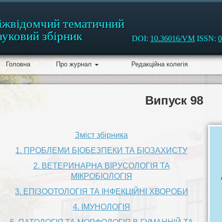
іжвідомчий тематичний
ауковий збірник
DOI:
10.36016/VM
ISSN:
0
Головна
Про журнал
Редакційна колегія
Випуск 98
Зміст збірника
1. ПРОБЛЕМИ БІОБЕЗПЕКИ ТА БІОЗАХИСТУ
2. ВЕТЕРИНАРНА ВІРУСОЛОГІЯ ТА
МІКРОБІОЛОГІЯ
3. ЕПІЗООТОЛОГІЯ ТА ІНФЕКЦІЙНІ ХВОРОБИ
4. ІМУНОЛОГІЯ