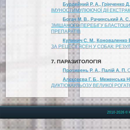
Бурдейний Р. А., Грінченко Д.
ІМУНОСТИМУЛЮЮЧОЇ ДІЇ ЕКСТРАК
Богач М. В., Рачинський А. С
ЗМІШАНОГО ПЕРЕБІГУ БЛАСТОЦИ
ПРЕПАРАТІВ
Кулинич С. М., Коноваленко 
ЗА РЕЦЕСІЇ ЯСЕН У СОБАК: РЕ
7. ПАРАЗИТОЛОГІЯ
Противень Р. А., Палій А. П.
Алєксеєва Г. Б., Меженська Н.
ДИКТІОКАУЛЬОЗУ ВЕЛИКОЇ РОГАТОЇ
2010-2026 © 