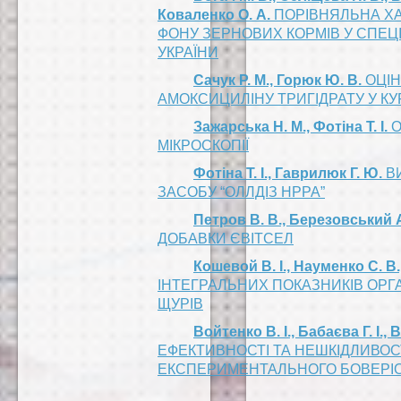
Коваленко О. А.
ПОРІВНЯЛЬНА ХА
ФОНУ ЗЕРНОВИХ КОРМІВ У СПЕЦ
УКРАЇНИ
Сачук Р. М., Горюк Ю. В.
ОЦІН
АМОКСИЦИЛІНУ ТРИГІДРАТУ У К
Зажарська Н. М., Фотіна Т. І.
О
МІКРОСКОПІЇ
Фотіна Т. І., Гаврилюк Г. Ю.
В
ЗАСОБУ “ОЛЛДІЗ НРРА”
Петров В. В., Березовський 
ДОБАВКИ ЄВІТСЕЛ
Кошевой В. І., Науменко С. В.
ІНТЕГРАЛЬНИХ ПОКАЗНИКІВ ОРГ
ЩУРІВ
Войтенко В. І., Бабаєва Г. I., 
ЕФЕКТИВНОСТІ ТА НЕШКІДЛИВОСТ
ЕКСПЕРИМЕНТАЛЬНОГО БОВЕРІ