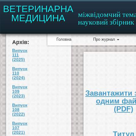
ВЕТЕРИНАРНА
міжвідомчий тем
МЕДИЦИНА
науковий збірник
Головна
Про журнал
Архів:
Випуск
111
(2025)
Випуск
110
(2024)
Випуск
109
Завантажити 
(2023)
одним фа
Випуск
(PDF)
108
(2022)
Випуск
107
(2021)
Титул