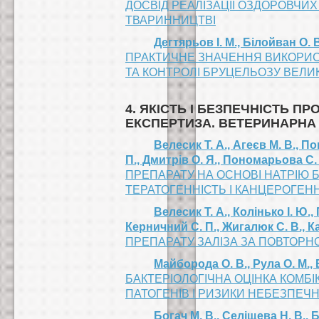
ДОСВІД РЕАЛІЗАЦІЇ ОЗДОРОВЧИХ 
ТВАРИННИЦТВІ
Дегтярьов І. М., Білойван О. 
ПРАКТИЧНЕ ЗНАЧЕННЯ ВИКОРИСТ
ТА КОНТРОЛІ БРУЦЕЛЬОЗУ ВЕЛИК
4. ЯКІСТЬ І БЕЗПЕЧНІСТЬ П
ЕКСПЕРТИЗА. ВЕТЕРИНАРНА
Велесик Т. А., Агеєв М. В., П
П., Дмитрів О. Я., Пономарьова С. 
ПРЕПАРАТУ НА ОСНОВІ НАТРІЮ 
ТЕРАТОГЕННІСТЬ І КАНЦЕРОГЕН
Велесик Т. А., Колінько І. Ю.,
Керничний С. П., Жигалюк С. В., 
ПРЕПАРАТУ ЗАЛІЗА ЗА ПОВТОР
Майборода О. В., Рула О. М., Е
БАКТЕРІОЛОГІЧНА ОЦІНКА КОМБІКО
ПАТОГЕНІВ І РИЗИКИ НЕБЕЗПЕЧН
Богач М. В., Селіщева Н. В., Б