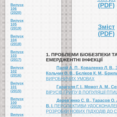
(PDF)
Випуск
106
(2020)
Випуск
105
Зміст
(2019)
(PDF)
Випуск
104
(2018)
Випуск
1. ПРОБЛЕМИ БІОБЕЗПЕКИ ТА
103
ЕМЕРДЖЕНТНІ ІНФЕКЦІЇ
(2017)
Випуск
Палій А. П., Коваленко Л. В., 
102
Кольчик О. В., Бєліков К. М., Брил
(2016)
ВИРОБНИЧИХ УМОВАХ
Випуск
Гарагуля Г. І., Момот А. М., С
101
(2015)
ВІРУСІВ ГРИПУ В ПОПУЛЯЦІЇ ПТИЦ
Випуск
Дерев’янко С. В., Тарасов О. 
100
В. І.
ПЕРСПЕКТИВИ УДОСКОНАЛЕ
(2015)
РОЗРОБКИ НОВИХ ПІДХОДІВ ДО 
Випуск