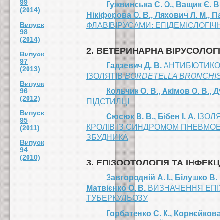
99
Гужвинська С. О., Ващик Є. В.
(2014)
Нікіфорова О. В., Ляхович Л. М., П
Випуск
ФЛАВІВІРУСАМИ: ЕПІДЕМІОЛОГІЧ
98
(2014)
2. ВЕТЕРИНАРНА ВІРУСОЛОГІ
Випуск
97
Гадзевич Д. В.
АНТИБІОТИКО
(2013)
ІЗОЛЯТІВ
BORDETELLA BRONCHI
Випуск
96
Кольчик О. В., Акімов О. В., 
(2012)
ПІДСТИЛЦІ
Випуск
Сюсюк В. В., Бібен І. А.
ІЗОЛ
95
КРОЛІВ ІЗ СИНДРОМОМ ПНЕВМО
(2011)
ЗБУДНИКА
Випуск
94
(2010)
3. ЕПІЗООТОЛОГІЯ ТА ІНФЕК
Завгородній А. І., Білушко В. 
Матвієнко О. В.
ВИЗНАЧЕННЯ ЕПІ
ТУБЕРКУЛЬОЗУ
Горбатенко С. К., Корнєйкова 