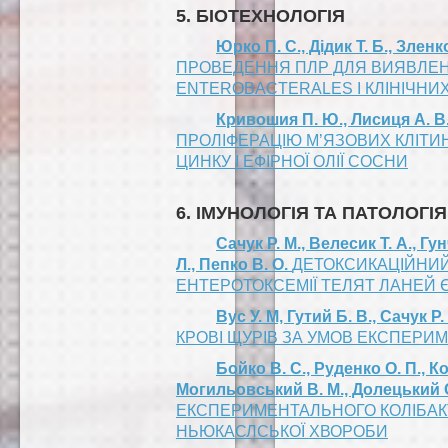
5. БІОТЕХНОЛОГІЯ
Юрко П. С., Дідик Т. Б., Зленко
ПРОВЕДЕННЯ ПЛР ДЛЯ ВИЯВЛЕН
ENTEROBACTERALES І КЛІНІЧНИ
Кривошия П. Ю., Лисиця А. В.
ПРОЛІФЕРАЦІЮ М’ЯЗОВИХ КЛІТИ
ЦИНКУ І ЕФІРНОЇ ОЛІЇ СОСНИ
6. ІМУНОЛОГІЯ ТА ПАТОЛОГІЯ
Сачук Р. М., Велесик Т. А., Гу
Л., Пепко В. О.
ДЕТОКСИКАЦІЙНИЙ
ЕНТЕРОТОКСЕМІЇ ТЕЛЯТ ЛАНЕЙ
Вус У. М, Гутий Б. В., Сачук Р.
КРОВІ ЩУРІВ ЗА УМОВ ЕКСПЕРИ
Бойко В. С., Руденко О. П., К
Могильовський В. М., Долецький 
ЕКСПЕРИМЕНТАЛЬНОГО КОЛІБАК
НЬЮКАСЛСЬКОЇ ХВОРОБИ