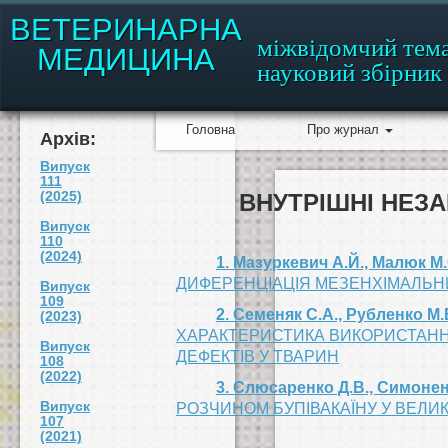
ВЕТЕРИНАРНА
міжвідомчий тем
МЕДИЦИНА
науковий збірник
Головна
Про журнал
Архів:
Випуск
111
(2025)
ВНУТРІШНІ НЕЗА
Випуск
110
(2024)
1. Мазуркевич А.Й., Малюк М.
ДИФЕРЕНЦІАЦІЯ МЕЗЕНХІМАЛЬН
Випуск
109
2. Семеняк С.А., Рубленко М.
(2023)
ХАРАКТЕРИСТИКА ВИКОРИСТАНН
Випуск
ДЕФЕКТІВ У ТВАРИН
108
(2022)
3. Слюсаренко Д.В., Симонен
Випуск
РОЗЧИНОМ БУПІВАКАЇНУ У ВЕЛИК
107
(2021)