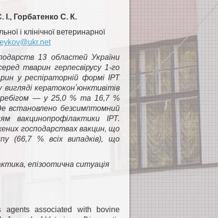
І., Горбатенко С. К.
ної і клінічної ветеринарної
eykov@ukr.net
подарств 13 областей України
серед тварин герпесвірусу 1-го
арин у респіраторній формі ІРТ
у вигляді кератоконʼюнктивітів
ребігом — у 25,0 % та 16,7 %
, де встановлено безсимптомний
ям вакцинопрофілактики ІРТ.
жених господарствах вакцин, що
у (66,7 % всіх випадків), що
актика, епізоотична ситуація
s agents associated with bovine