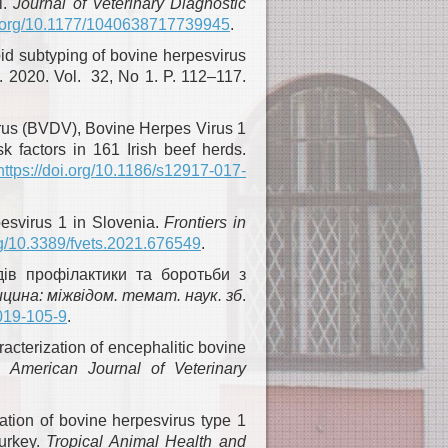
l.
Journal of Veterinary Diagnostic
oi.org/10.1177/1040638717739945
.
id subtyping of bovine herpesvirus
. 2020. Vol. 32, No 1. P. 112–117.
Virus (BVDV), Bovine Herpes Virus 1
k factors in 161 Irish beef herds.
https://doi.org/10.1186/s12917-017-
pesvirus 1 in Slovenia.
Frontiers in
org/10.3389/fvets.2021.676549
.
дів профілактики та боротьби з
ина: міжвідом. темат. наук. зб
.
2019-105-9
.
racterization of encephalitic bovine
a.
American Journal of Veterinary
ation of bovine herpesvirus type 1
Turkey.
Tropical Animal Health and