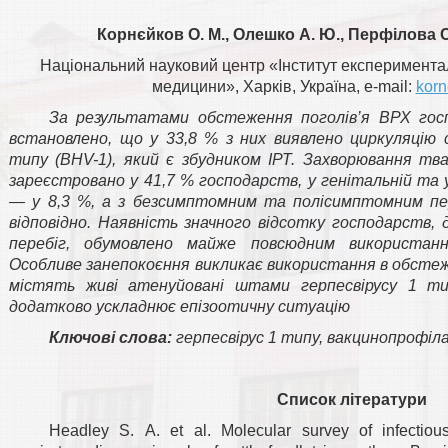
Корнєйков О. М., Олешко А. Ю., Перфілова С. 
Національний науковий центр «Інститут експерименталь
медицини», Харків, Україна, e-mail:
korn
За результатами обстеження поголів’я ВРХ гос
встановлено, що у 33,8 % з них виявлено циркуляцію 
типу (BHV-1), який є збудником ІРТ. Захворювання тв
зареєстровано у 41,7 % господарств, у генітальній та 
— у 8,3 %, а з безсимптомним та полісимптомним пе
відповідно. Наявність значного відсотку господарств
перебіг, обумовлено майже повсюдним використанн
Особливе занепокоєння викликає використання в обсте
містять живі атенуйовані штами герпесвірусу 1 тип
додатково ускладнює епізоотичну ситуацію
Ключові слова:
герпесвірус 1 типу, вакцинопрофіл
Список літератури
Headley S. A. et al. Molecular survey of infectiou