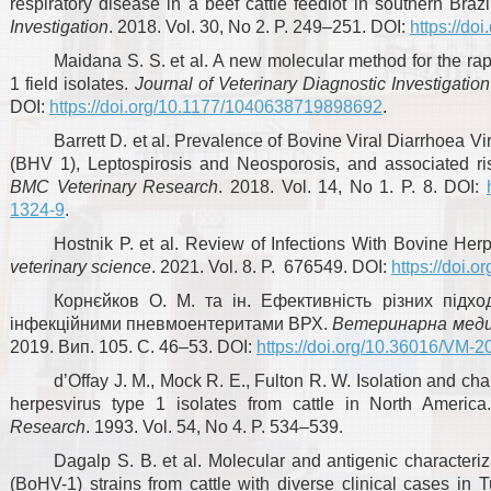
respiratory disease in a beef cattle feedlot in southern Brazi
Investigation
. 2018. Vol. 30, No 2. P. 249–251. DOI:
https://d
Maidana S. S. et al. A new molecular method for the rap
1 field isolates.
Journal of Veterinary Diagnostic Investigation
DOI:
https://doi.org/10.1177/1040638719898692
.
Barrett D. et al. Prevalence of Bovine Viral Diarrhoea 
(BHV 1), Leptospirosis and Neosporosis, and associated ris
BMC Veterinary Research
. 2018. Vol. 14, No 1. P. 8. DOI:
1324-9
.
Hostnik P. et al. Review of Infections With Bovine Her
veterinary science
. 2021. Vol. 8. P. 676549. DOI:
https://doi.
Корнєйков О. М. та ін. Ефективність різних підхо
інфекційними пневмоентеритами ВРХ.
Ветеринарна медиц
2019. Вип. 105. С. 46–53. DOI:
https://doi.org/10.36016/VM-
d’Offay J. M., Mock R. E., Fulton R. W. Isolation and cha
herpesvirus type 1 isolates from cattle in North Americ
Research
. 1993. Vol. 54, No 4. P. 534–539.
Dagalp S. B. et al. Molecular and antigenic characteriz
(BoHV-1) strains from cattle with diverse clinical cases in 