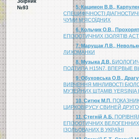
Збірник
5. Кацимон В.В., Карпулен
№93
СПЕЦИФІЧНОСТІ ДІАГНОСТИЧН
ЧУМИ М’ЯСОЇДНИХ
6. Кольчик О.В., Прохоря
ЕПІЗООТИЧНИХ ІЗОЛЯТІВ AC
7. Марущак Л.В., Неволько
ЛИХОМАНКИ
8. Музыка Д.В.
БИОЛОГИЧ
ПОДТИПА Н15N7, ВПЕРВЫЕ 
9. Обуховська О.В., Драгу
ВИВЧЕННЯ МІНЛИВОСТІ БІОЛ
МУЗЕЙНИХ ШТАМІВ YERSINIA
10. Ситюк М.П.
ПОКАЗНИК
ЦИРКОВІРУСУ СВИНЕЙ ДРУГО
11. Стегній А.Б.
ПОРІВНЯЛ
ЕПІЗООТИЧНИХ ВЕЛОГЕННИХ 
ІЗОЛЬОВАНИХ В УКРАЇНІ