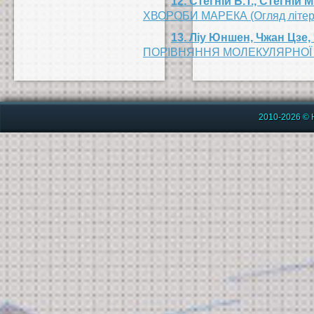
12. Стегній Б.Т., Стегній М
ХВОРОБИ МАРЕКА (Огляд літер
13. Ліу Юншен, Чжан Цзе, 
ПОРІВНЯННЯ МОЛЕКУЛЯРНОЇ ЕП
2010-2026 © 