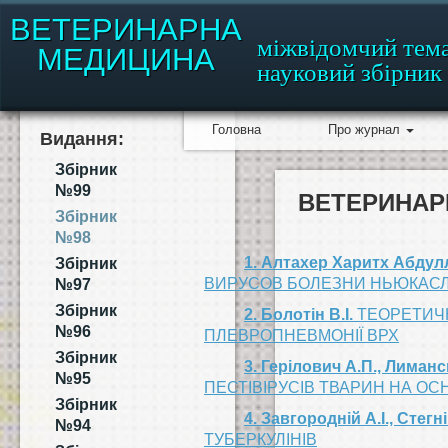
ВЕТЕРИНАРНА
міжвідомчий тем
МЕДИЦИНА
науковий збірник
Головна
Про журнал
Видання:
Збірник
№99
ВЕТЕРИНАРН
Збірник
№98
1. Алтахер Харитх Абдулл
Збірник
ВИРУСОВ БОЛЕЗНИ НЬЮКАСЛ
№97
Збірник
2. Болотін В.І.
ТЕОРЕТИЧН
№96
ПЛЕВРОПНЕВМОНІЇ ВРХ
Збірник
3. Герілович А.П., Лимансь
№95
ПЕСТІВІРУСІВ ТВАРИН НА ОС
Збірник
4. Завгородній А.І., Стегні
№94
ТУБЕРКУЛІНІВ